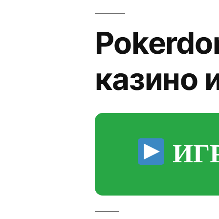
Pokerdo
казино 
ИГ