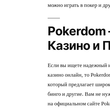
можно играть в покер и др
Pokerdom 
Казино и 
Если вы ищете надежный и
казино онлайн, то Pokerd
который предлагает широки
бинго и другие. Вам не ну
на официальном сайте Pok