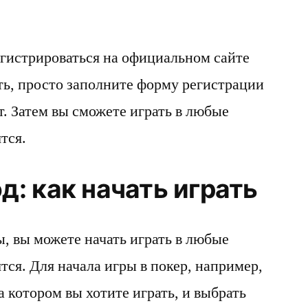
егистрироваться на официальном сайте
ть, просто заполните форму регистрации
т. Затем вы сможете играть в любые
тся.
д: как начать играть
, вы можете начать играть в любые
тся. Для начала игры в покер, например,
а котором вы хотите играть, и выбрать