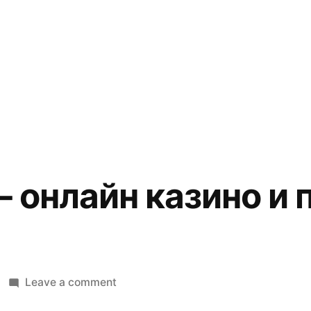
– онлайн казино и 
on
Leave a comment
Pokerdom