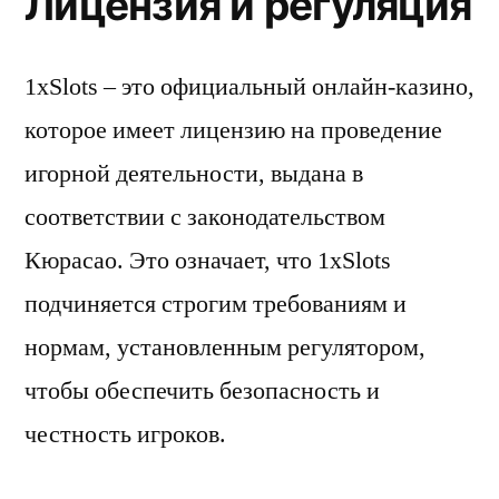
Лицензия и регуляция
1xSlots – это официальный онлайн-казино,
которое имеет лицензию на проведение
игорной деятельности, выдана в
соответствии с законодательством
Кюрасао. Это означает, что 1xSlots
подчиняется строгим требованиям и
нормам, установленным регулятором,
чтобы обеспечить безопасность и
честность игроков.