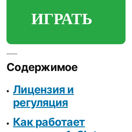
ИГРАТЬ
Содержимое
Лицензия и
регуляция
Как работает