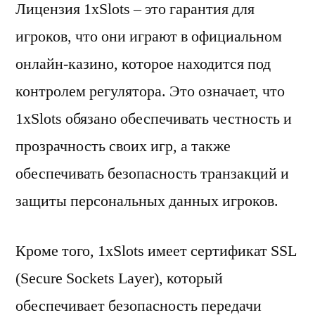
Лицензия 1xSlots – это гарантия для
игроков, что они играют в официальном
онлайн-казино, которое находится под
контролем регулятора. Это означает, что
1xSlots обязано обеспечивать честность и
прозрачность своих игр, а также
обеспечивать безопасность транзакций и
защиты персональных данных игроков.
Кроме того, 1xSlots имеет сертификат SSL
(Secure Sockets Layer), который
обеспечивает безопасность передачи