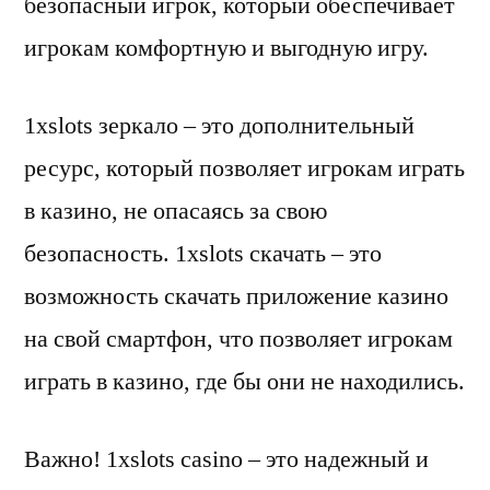
безопасный игрок, который обеспечивает
игрокам комфортную и выгодную игру.
1xslots зеркало – это дополнительный
ресурс, который позволяет игрокам играть
в казино, не опасаясь за свою
безопасность. 1xslots скачать – это
возможность скачать приложение казино
на свой смартфон, что позволяет игрокам
играть в казино, где бы они не находились.
Важно! 1xslots casino – это надежный и