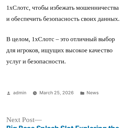
1хСлотс, чтобы избежать мошенничества
и обеспечить безопасность своих данных.
В целом, 1хСлотс – это отличный выбор
для игроков, ищущих высокое качество
услуг и безопасности.
Posted
Posted
admin
March 25, 2026
News
by
in
Next
Next Post