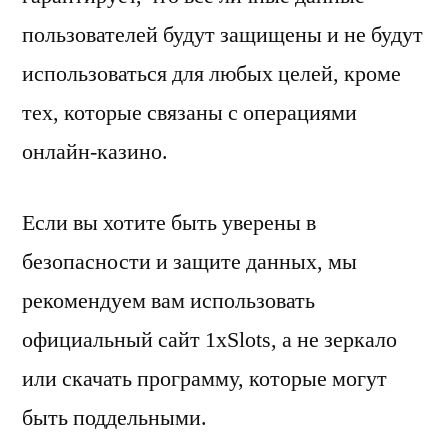
пользователей будут защищены и не будут
использоваться для любых целей, кроме
тех, которые связаны с операциями
онлайн-казино.
Если вы хотите быть уверены в
безопасности и защите данных, мы
рекомендуем вам использовать
официальный сайт 1xSlots, а не зеркало
или скачать программу, которые могут
быть поддельными.