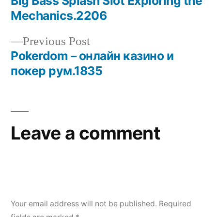
post:
Big Bass Splash Slot Exploring the
Post
Mechanics.2206
navigation
Previous
Previous Post
post:
Pokerdom – онлайн казино и
покер рум.1835
Leave a comment
Your email address will not be published.
Required