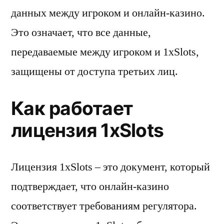
данных между игроком и онлайн-казино.
Это означает, что все данные,
передаваемые между игроком и 1xSlots,
защищены от доступа третьих лиц.
Как работает
лицензия 1xSlots
Лицензия 1xSlots – это документ, который
подтверждает, что онлайн-казино
соответствует требованиям регулятора.