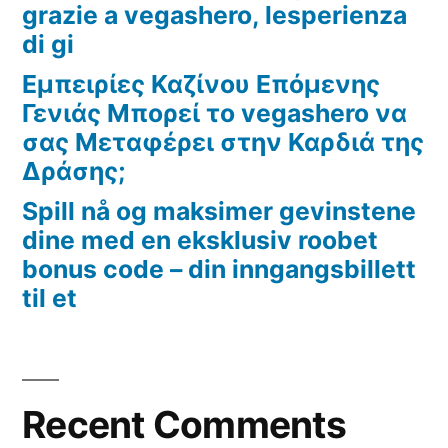
grazie a vegashero, lesperienza
di gi
Εμπειρίες Καζίνου Επόμενης
Γενιάς Μπορεί το vegashero να
σας Μεταφέρει στην Καρδιά της
Δράσης;
Spill nå og maksimer gevinstene
dine med en eksklusiv roobet
bonus code – din inngangsbillett
til et
Recent Comments