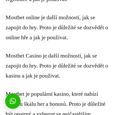
Mostbet online je další možností, jak se
zapojit do hry. Proto je důležité se dozvědět o
online hře a jak je používat.
Mostbet Casino je další možností, jak se
zapojit do hry. Proto je důležité se dozvědět o
kasinu a jak je používat.
Mostbet je populární kasino, které nabízí
širokou škálu her a bonusů. Proto je důležité
být opatrný a vyhnout se nejčastějším