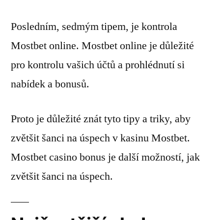
Posledním, sedmým tipem, je kontrola
Mostbet online. Mostbet online je důležité
pro kontrolu vašich účtů a prohlédnutí si
nabídek a bonusů.
Proto je důležité znát tyto tipy a triky, aby
zvětšit šanci na úspech v kasinu Mostbet.
Mostbet casino bonus je další možností, jak
zvětšit šanci na úspech.