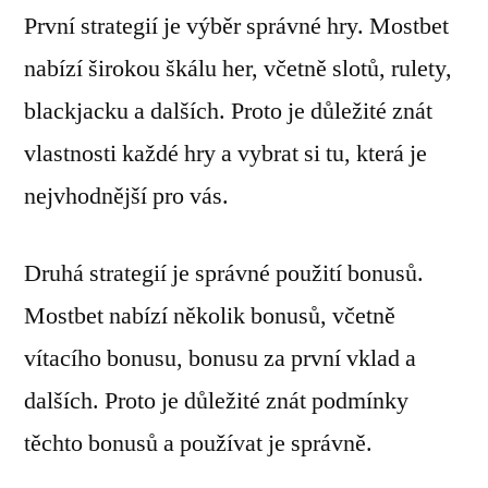
První strategií je výběr správné hry. Mostbet
nabízí širokou škálu her, včetně slotů, rulety,
blackjacku a dalších. Proto je důležité znát
vlastnosti každé hry a vybrat si tu, která je
nejvhodnější pro vás.
Druhá strategií je správné použití bonusů.
Mostbet nabízí několik bonusů, včetně
vítacího bonusu, bonusu za první vklad a
dalších. Proto je důležité znát podmínky
těchto bonusů a používat je správně.