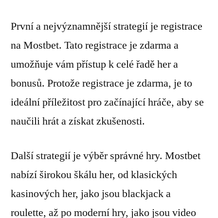
První a nejvýznamnější strategií je registrace
na Mostbet. Tato registrace je zdarma a
umožňuje vám přístup k celé řadě her a
bonusů. Protože registrace je zdarma, je to
ideální příležitost pro začínající hráče, aby se
naučili hrát a získat zkušenosti.
Další strategií je výběr správné hry. Mostbet
nabízí širokou škálu her, od klasických
kasinových her, jako jsou blackjack a
roulette, až po moderní hry, jako jsou video