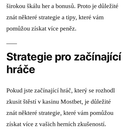
širokou škálu her a bonusů. Proto je důležité
znát některé strategie a tipy, které vám
pomůžou získat více peněz.
Strategie pro začínající
hráče
Pokud jste začínající hráč, který se rozhodl
zkusit štěstí v kasinu Mostbet, je důležité
znát některé strategie, které vám pomůžou
získat více z vašich herních zkušeností.