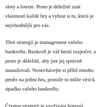
sloty a loterie. Proto je důležité znát
vlastnosti každé hry a vybrat si tu, která je
nejvhodnější pro vás.
Třetí strategií je management vašeho
bankrollu. Bankroll je váš herní rozpočet, a
proto je důležité, aby jste jej správně
manažovali. Nenechávejte si příliš mnoho
peněz na jednu hru, protože to může vést k
úpadku vašeho bankrollu.
Čtvrtou strategií je využívání bonusů.