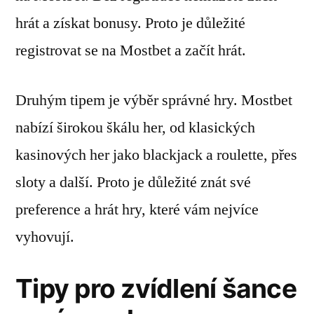
hrát a získat bonusy. Proto je důležité
registrovat se na Mostbet a začít hrát.
Druhým tipem je výběr správné hry. Mostbet
nabízí širokou škálu her, od klasických
kasinových her jako blackjack a roulette, přes
sloty a další. Proto je důležité znát své
preference a hrát hry, které vám nejvíce
vyhovují.
Tipy pro zvídlení šance