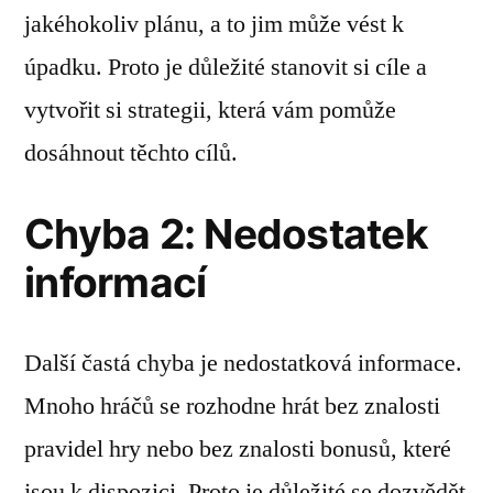
jakéhokoliv plánu, a to jim může vést k
úpadku. Proto je důležité stanovit si cíle a
vytvořit si strategii, která vám pomůže
dosáhnout těchto cílů.
Chyba 2: Nedostatek
informací
Další častá chyba je nedostatková informace.
Mnoho hráčů se rozhodne hrát bez znalosti
pravidel hry nebo bez znalosti bonusů, které
jsou k dispozici. Proto je důležité se dozvědět