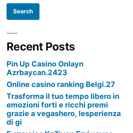
Recent Posts
Pin Up Casino Onlayn
Azrbaycan.2423
Online casino ranking Belgi.27
Trasforma il tuo tempo libero in
emozioni forti e ricchi premi
grazie a vegashero, lesperienza
di gi