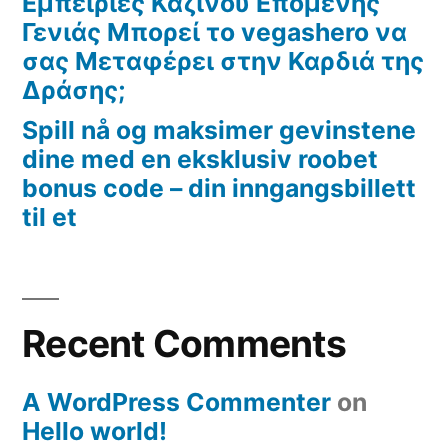
Εμπειρίες Καζίνου Επόμενης
Γενιάς Μπορεί το vegashero να
σας Μεταφέρει στην Καρδιά της
Δράσης;
Spill nå og maksimer gevinstene
dine med en eksklusiv roobet
bonus code – din inngangsbillett
til et
Recent Comments
A WordPress Commenter
on
Hello world!