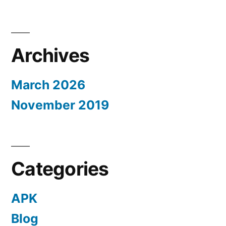
Archives
March 2026
November 2019
Categories
APK
Blog