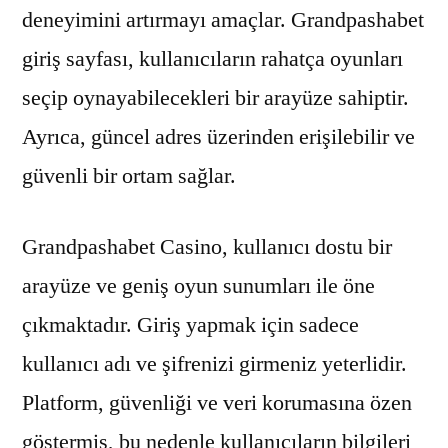
deneyimini artırmayı amaçlar. Grandpashabet
giriş sayfası, kullanıcıların rahatça oyunları
seçip oynayabilecekleri bir arayüze sahiptir.
Ayrıca, güncel adres üzerinden erişilebilir ve
güvenli bir ortam sağlar.
Grandpashabet Casino, kullanıcı dostu bir
arayüze ve geniş oyun sunumları ile öne
çıkmaktadır. Giriş yapmak için sadece
kullanıcı adı ve şifrenizi girmeniz yeterlidir.
Platform, güvenliği ve veri korumasına özen
göstermiş, bu nedenle kullanıcıların bilgileri