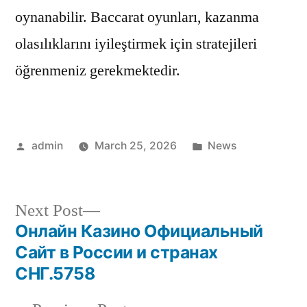
oynanabilir. Baccarat oyunları, kazanma
olasılıklarını iyileştirmek için stratejileri
öğrenmeniz gerekmektedir.
Posted
Posted
admin
March 25, 2026
News
by
in
Next
Next Post
post:
Онлайн Казино Официальный
Post
Сайт в России и странах
navigation
СНГ.5758