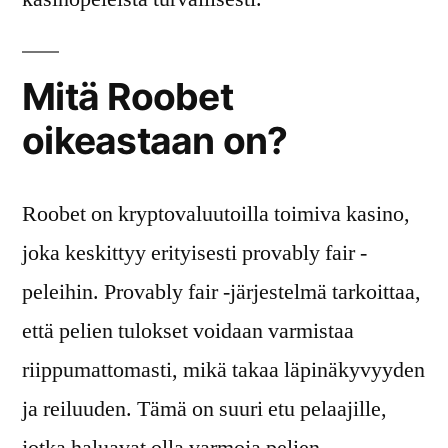
Mitä Roobet
oikeastaan on?
Roobet on kryptovaluutoilla toimiva kasino,
joka keskittyy erityisesti provably fair -
peleihin. Provably fair -järjestelmä tarkoittaa,
että pelien tulokset voidaan varmistaa
riippumattomasti, mikä takaa läpinäkyvyyden
ja reiluuden. Tämä on suuri etu pelaajille,