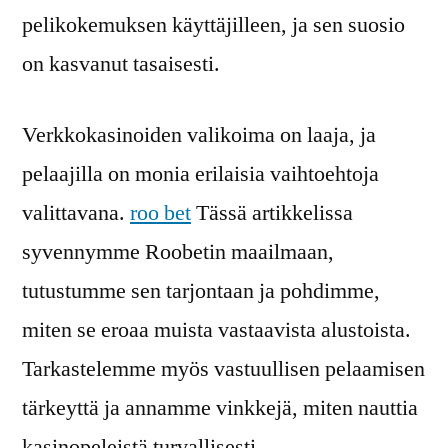
pelikokemuksen käyttäjilleen, ja sen suosio
on kasvanut tasaisesti.
Verkkokasinoiden valikoima on laaja, ja
pelaajilla on monia erilaisia vaihtoehtoja
valittavana.
roo bet
Tässä artikkelissa
syvennymme Roobetin maailmaan,
tutustumme sen tarjontaan ja pohdimme,
miten se eroaa muista vastaavista alustoista.
Tarkastelemme myös vastuullisen pelaamisen
tärkeyttä ja annamme vinkkejä, miten nauttia
kasinopeleistä turvallisesti.