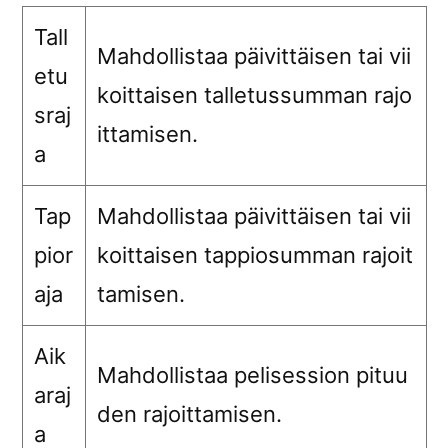
Tall
Mahdollistaa päivittäisen tai vii
etu
koittaisen talletussumman rajo
sraj
ittamisen.
a
Tap
Mahdollistaa päivittäisen tai vii
pior
koittaisen tappiosumman rajoit
aja
tamisen.
Aik
Mahdollistaa pelisession pituu
araj
den rajoittamisen.
a