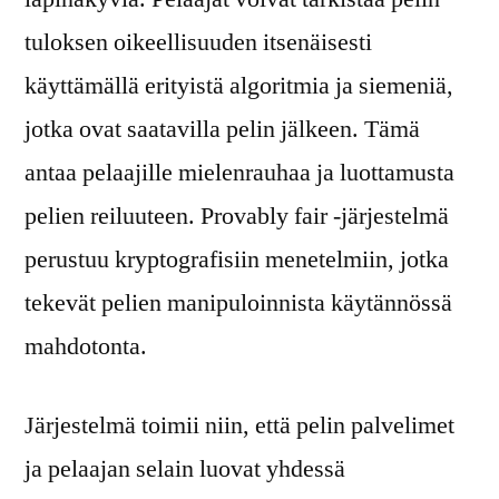
tuloksen oikeellisuuden itsenäisesti
käyttämällä erityistä algoritmia ja siemeniä,
jotka ovat saatavilla pelin jälkeen. Tämä
antaa pelaajille mielenrauhaa ja luottamusta
pelien reiluuteen. Provably fair -järjestelmä
perustuu kryptografisiin menetelmiin, jotka
tekevät pelien manipuloinnista käytännössä
mahdotonta.
Järjestelmä toimii niin, että pelin palvelimet
ja pelaajan selain luovat yhdessä