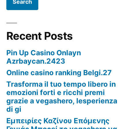
Recent Posts
Pin Up Casino Onlayn
Azrbaycan.2423
Online casino ranking Belgi.27
Trasforma il tuo tempo libero in
emozioni forti e ricchi premi
grazie a vegashero, lesperienza
di gi
Εμπειρίες Καζίνου Επόμενης
Γενιάς Μπορεί το vegashero να