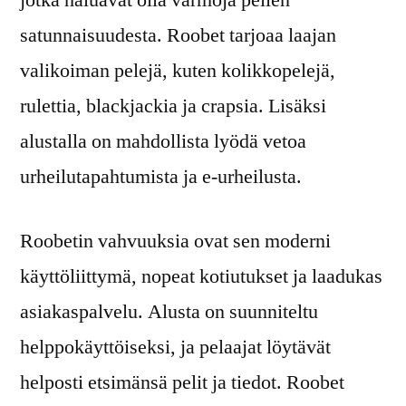
jotka haluavat olla varmoja pelien
satunnaisuudesta. Roobet tarjoaa laajan
valikoiman pelejä, kuten kolikkopelejä,
rulettia, blackjackia ja crapsia. Lisäksi
alustalla on mahdollista lyödä vetoa
urheilutapahtumista ja e-urheilusta.
Roobetin vahvuuksia ovat sen moderni
käyttöliittymä, nopeat kotiutukset ja laadukas
asiakaspalvelu. Alusta on suunniteltu
helppokäyttöiseksi, ja pelaajat löytävät
helposti etsimänsä pelit ja tiedot. Roobet