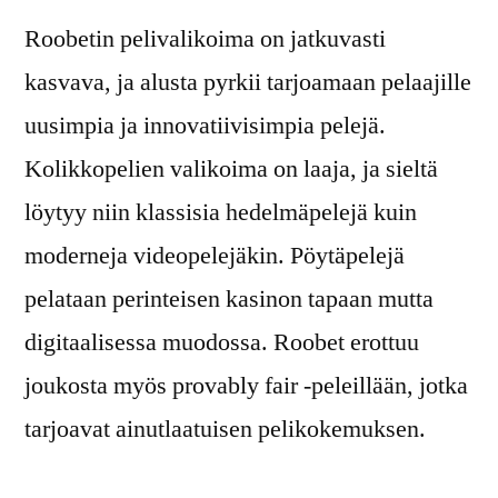
Roobetin pelivalikoima on jatkuvasti
kasvava, ja alusta pyrkii tarjoamaan pelaajille
uusimpia ja innovatiivisimpia pelejä.
Kolikkopelien valikoima on laaja, ja sieltä
löytyy niin klassisia hedelmäpelejä kuin
moderneja videopelejäkin. Pöytäpelejä
pelataan perinteisen kasinon tapaan mutta
digitaalisessa muodossa. Roobet erottuu
joukosta myös provably fair -peleillään, jotka
tarjoavat ainutlaatuisen pelikokemuksen.