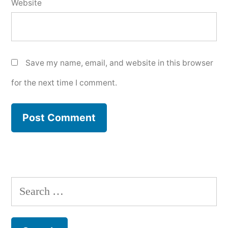
Website
Save my name, email, and website in this browser
for the next time I comment.
Search
for: