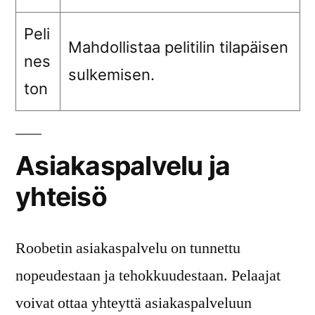
Peli
Mahdollistaa pelitilin tilapäisen
nes
sulkemisen.
ton
Asiakaspalvelu ja
yhteisö
Roobetin asiakaspalvelu on tunnettu
nopeudestaan ja tehokkuudestaan. Pelaajat
voivat ottaa yhteyttä asiakaspalveluun