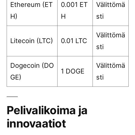
Ethereum (ET
0.001 ET
Välittömä
H)
H
sti
Välittömä
Litecoin (LTC)
0.01 LTC
sti
Dogecoin (DO
Välittömä
1 DOGE
GE)
sti
Pelivalikoima ja
innovaatiot