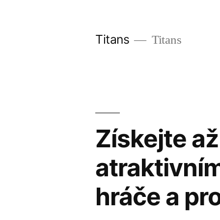
Skip
to
Titans
Titans
content
Získejte až
atraktivní
hráče a pro