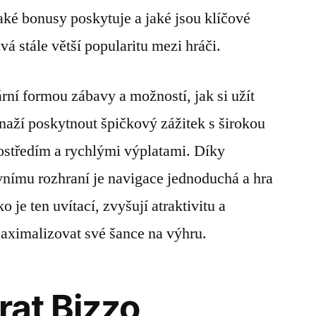
jaké bonusy poskytuje a jaké jsou klíčové
ává stále větší popularitu mezi hráči.
ární formou zábavy a možností, jak si užít
naží poskytnout špičkový zážitek s širokou
ostředím a rychlými výplatami. Díky
vnímu rozhraní je navigace jednoduchá a hra
 je ten uvítací, zvyšují atraktivitu a
aximalizovat své šance na výhru.
rat Bizzo