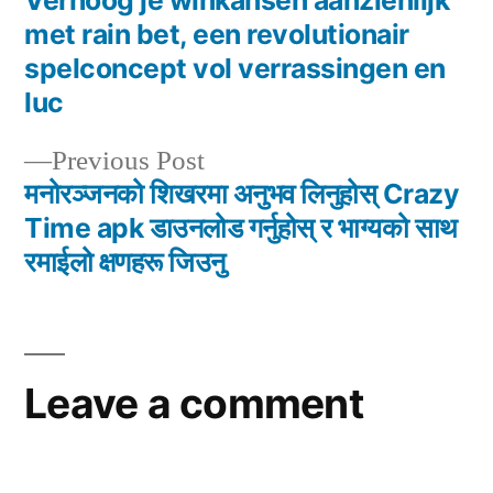
Verhoog je winkansen aanzienlijk
Post
met rain bet, een revolutionair
navigation
spelconcept vol verrassingen en
luc
Previous
Previous Post
post:
मनोरञ्जनको शिखरमा अनुभव लिनुहोस् Crazy
Time apk डाउनलोड गर्नुहोस् र भाग्यको साथ
रमाईलो क्षणहरू जिउनु
Leave a comment