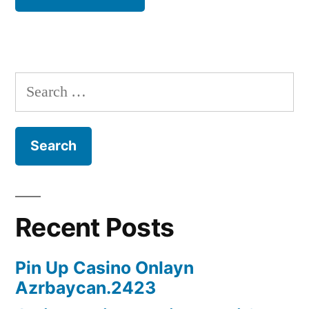
Search
for:
Recent Posts
Pin Up Casino Onlayn
Azrbaycan.2423