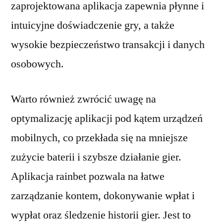
zaprojektowana aplikacja zapewnia płynne i
intuicyjne doświadczenie gry, a także
wysokie bezpieczeństwo transakcji i danych
osobowych.
Warto również zwrócić uwagę na
optymalizację aplikacji pod kątem urządzeń
mobilnych, co przekłada się na mniejsze
zużycie baterii i szybsze działanie gier.
Aplikacja rainbet pozwala na łatwe
zarządzanie kontem, dokonywanie wpłat i
wypłat oraz śledzenie historii gier. Jest to