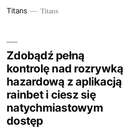
Skip
Titans
Titans
to
content
Zdobądź pełną
kontrolę nad rozrywką
hazardową z aplikacją
rainbet i ciesz się
natychmiastowym
dostęp