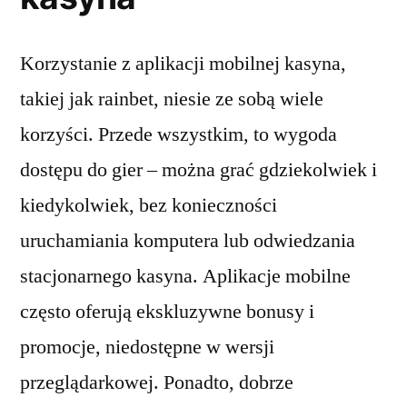
Korzystanie z aplikacji mobilnej kasyna,
takiej jak rainbet, niesie ze sobą wiele
korzyści. Przede wszystkim, to wygoda
dostępu do gier – można grać gdziekolwiek i
kiedykolwiek, bez konieczności
uruchamiania komputera lub odwiedzania
stacjonarnego kasyna. Aplikacje mobilne
często oferują ekskluzywne bonusy i
promocje, niedostępne w wersji
przeglądarkowej. Ponadto, dobrze