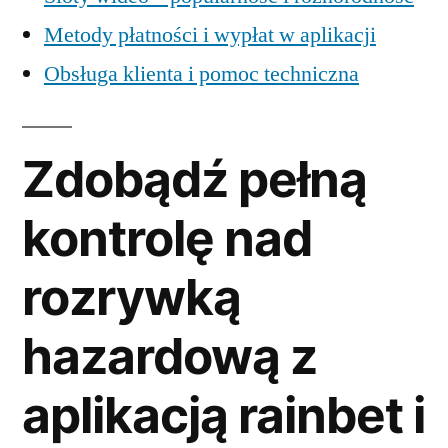
Metody płatności i wypłat w aplikacji
Obsługa klienta i pomoc techniczna
Zdobądź pełną
kontrolę nad
rozrywką
hazardową z
aplikacją rainbet i