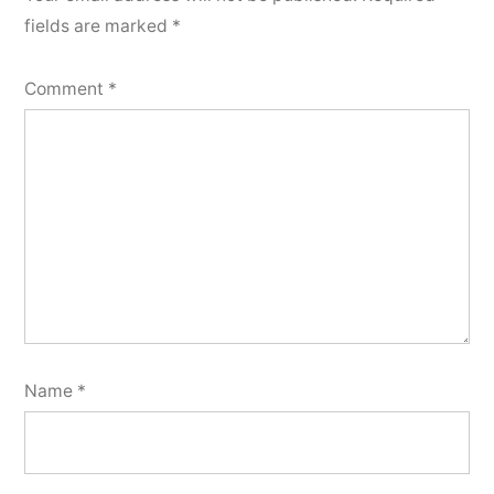
fields are marked
*
Comment
*
Name
*