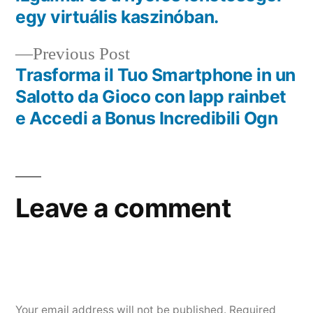
navigation
egy virtuális kaszinóban.
Previous
Previous Post
post:
Trasforma il Tuo Smartphone in un
Salotto da Gioco con lapp rainbet
e Accedi a Bonus Incredibili Ogn
Leave a comment
Your email address will not be published.
Required