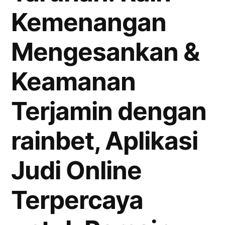
Kemenangan
Mengesankan &
Keamanan
Terjamin dengan
rainbet, Aplikasi
Judi Online
Terpercaya