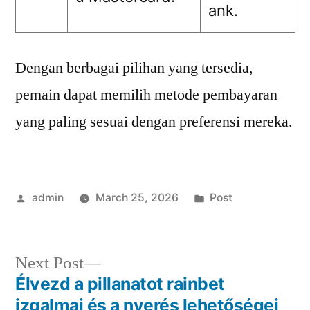
ank.
Dengan berbagai pilihan yang tersedia,
pemain dapat memilih metode pembayaran
yang paling sesuai dengan preferensi mereka.
Posted
Posted
admin
March 25, 2026
Post
by
in
Next
Next Post
post:
Élvezd a pillanatot rainbet
Post
izgalmai és a nyerés lehetőségei