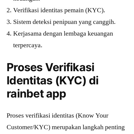
Verifikasi identitas pemain (KYC).
Sistem deteksi penipuan yang canggih.
Kerjasama dengan lembaga keuangan
terpercaya.
Proses Verifikasi
Identitas (KYC) di
rainbet app
Proses verifikasi identitas (Know Your
Customer/KYC) merupakan langkah penting