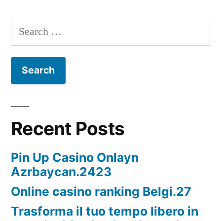
Search
for:
Recent Posts
Pin Up Casino Onlayn
Azrbaycan.2423
Online casino ranking Belgi.27
Trasforma il tuo tempo libero in