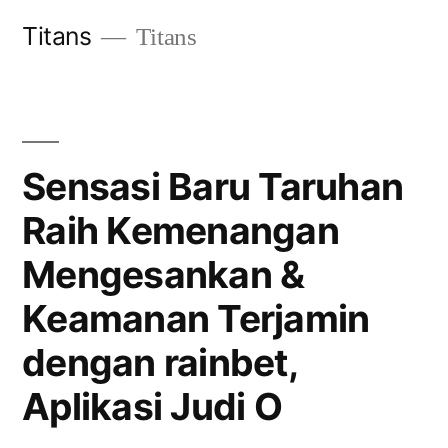
Skip
Titans
Titans
to
content
Sensasi Baru Taruhan
Raih Kemenangan
Mengesankan &
Keamanan Terjamin
dengan rainbet,
Aplikasi Judi O