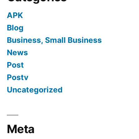
APK
Blog
Business, Small Business
News
Post
Postv
Uncategorized
Meta