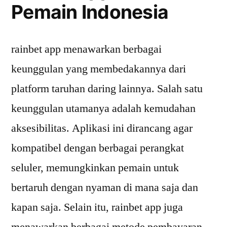
Pemain Indonesia
rainbet app menawarkan berbagai
keunggulan yang membedakannya dari
platform taruhan daring lainnya. Salah satu
keunggulan utamanya adalah kemudahan
aksesibilitas. Aplikasi ini dirancang agar
kompatibel dengan berbagai perangkat
seluler, memungkinkan pemain untuk
bertaruh dengan nyaman di mana saja dan
kapan saja. Selain itu, rainbet app juga