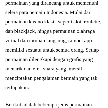
permainan yang dirancang untuk memenuhi
selera para pemain Indonesia. Mulai dari
permainan kasino klasik seperti slot, roulette,
dan blackjack, hingga permainan olahraga
virtual dan taruhan langsung, rainbet app
memiliki sesuatu untuk semua orang. Setiap
permainan dilengkapi dengan grafis yang
menarik dan efek suara yang imersif,
menciptakan pengalaman bermain yang tak
terlupakan.
Berikut adalah beberapa jenis permainan