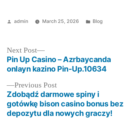
Posted
Posted
admin
March 25, 2026
Blog
by
in
Next
Next Post
post:
Pin Up Casino – Azrbaycanda
Post
onlayn kazino Pin-Up.10634
navigation
Previous
Previous Post
post:
Zdobądź darmowe spiny i
gotówkę bison casino bonus bez
depozytu dla nowych graczy!