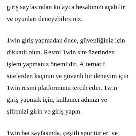
giriş sayfasından kolayca hesabınızı açabilir
ve oyunları deneyebilirsiniz.
1win giriş yapmadan önce, güvenliğiniz için
dikkatli olun. Resmi 1win site üzerinden
işlem yapmanız önemlidir. Alternatif
sitelerden kaçının ve güvenli bir deneyim için
1win resmi platformunu tercih edin. 1win
giriş yapmak için, kullanıcı adınızı ve
şifrenizi girin ve giriş yapın.
1win bet sayfasında, çeşitli spor türleri ve