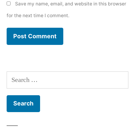
Save my name, email, and website in this browser
for the next time I comment.
Search
for: