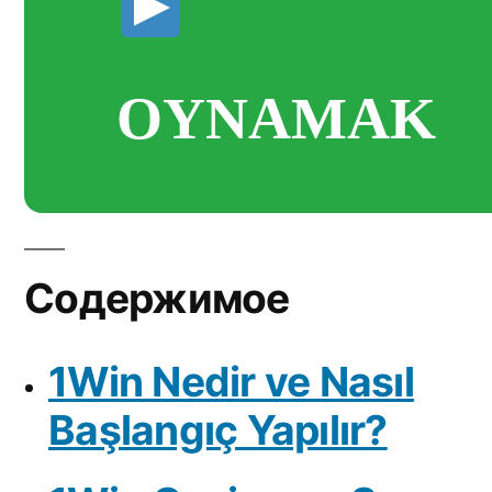
OYNAMAK
Содержимое
1Win Nedir ve Nasıl
Başlangıç Yapılır?