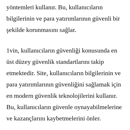
yöntemleri kullanır. Bu, kullanıcıların
bilgilerinin ve para yatırımlarının güvenli bir
şekilde korunmasını sağlar.
1vin, kullanıcıların güvenliği konusunda en
üst düzey güvenlik standartlarını takip
etmektedir. Site, kullanıcıların bilgilerinin ve
para yatırımlarının güvenliğini sağlamak için
en modern güvenlik teknolojilerini kullanır.
Bu, kullanıcıların güvenle oynayabilmelerine
ve kazançlarını kaybetmelerini önler.