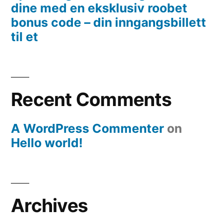
dine med en eksklusiv roobet
bonus code – din inngangsbillett
til et
Recent Comments
A WordPress Commenter
on
Hello world!
Archives