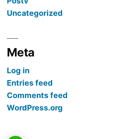
Postv
Uncategorized
Meta
Log in
Entries feed
Comments feed
WordPress.org