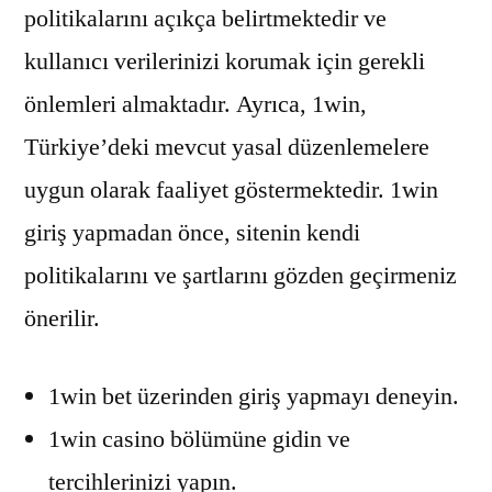
politikalarını açıkça belirtmektedir ve
kullanıcı verilerinizi korumak için gerekli
önlemleri almaktadır. Ayrıca, 1win,
Türkiye’deki mevcut yasal düzenlemelere
uygun olarak faaliyet göstermektedir. 1win
giriş yapmadan önce, sitenin kendi
politikalarını ve şartlarını gözden geçirmeniz
önerilir.
1win bet üzerinden giriş yapmayı deneyin.
1win casino bölümüne gidin ve
tercihlerinizi yapın.