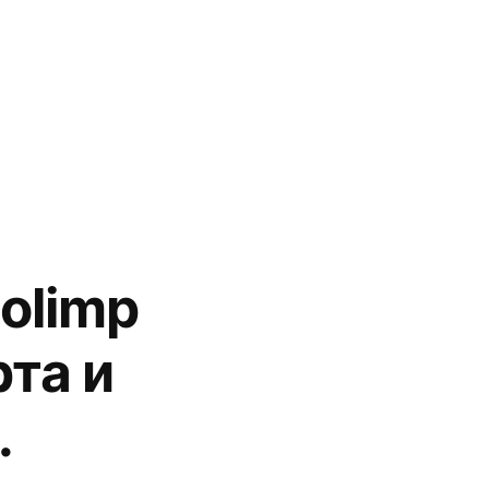
olimp
рта и
.