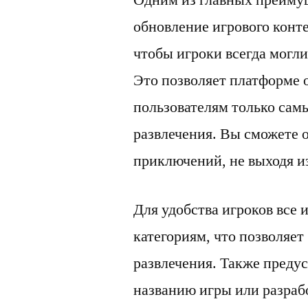
Одним из главных преим
обновление игрового конт
чтобы игроки всегда могли
Это позволяет платформе о
пользователям только сам
развлечения. Вы сможете 
приключений, не выходя и
Для удобства игроков все и
категориям, что позволяе
развлечения. Также преду
названию игры или разраб