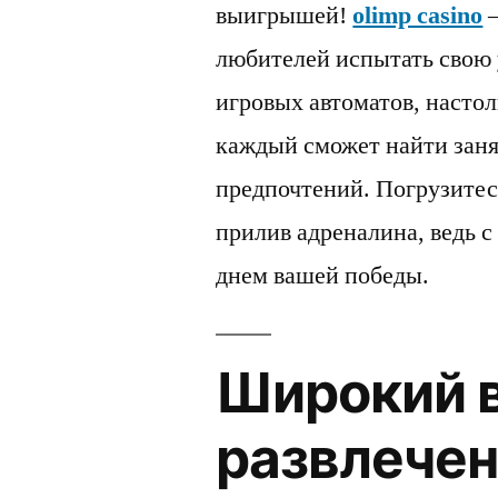
выигрышей!
olimp casino
–
любителей испытать свою
игровых автоматов, настол
каждый сможет найти заня
предпочтений. Погрузитесь
прилив адреналина, ведь с
днем вашей победы.
Широкий 
развлечен