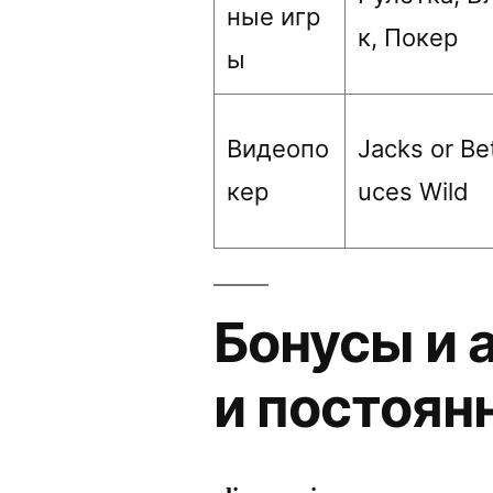
ные игр
к, Покер
ы
Видеопо
Jacks or Be
кер
uces Wild
Бонусы и 
и постоян