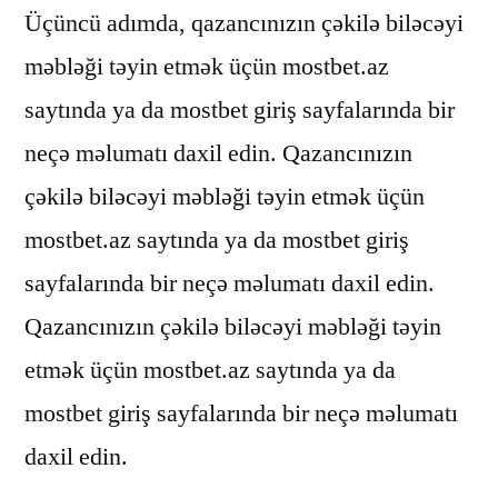
Üçüncü adımda, qazancınızın çəkilə biləcəyi
məbləği təyin etmək üçün mostbet.az
saytında ya da mostbet giriş sayfalarında bir
neçə məlumatı daxil edin. Qazancınızın
çəkilə biləcəyi məbləği təyin etmək üçün
mostbet.az saytında ya da mostbet giriş
sayfalarında bir neçə məlumatı daxil edin.
Qazancınızın çəkilə biləcəyi məbləği təyin
etmək üçün mostbet.az saytında ya da
mostbet giriş sayfalarında bir neçə məlumatı
daxil edin.