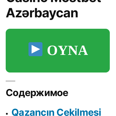
Azərbaycan
OYNA
Содержимое
Qazancın Çekilmesi