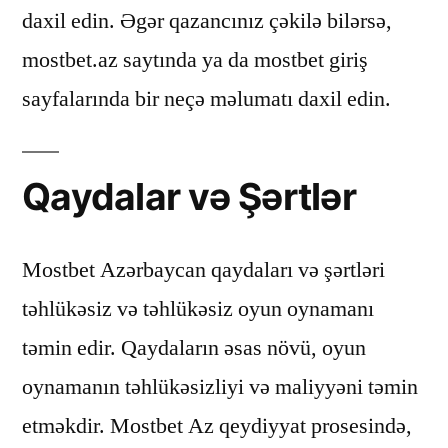
daxil edin. Əgər qazancınız çəkilə bilərsə,
mostbet.az saytında ya da mostbet giriş
sayfalarında bir neçə məlumatı daxil edin.
Qaydalar və Şərtlər
Mostbet Azərbaycan qaydaları və şərtləri
təhlükəsiz və təhlükəsiz oyun oynamanı
təmin edir. Qaydaların əsas növü, oyun
oynamanın təhlükəsizliyi və maliyyəni təmin
etməkdir. Mostbet Az qeydiyyat prosesində,