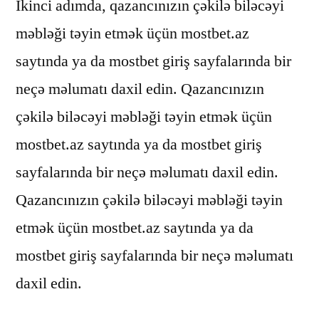
İkinci adımda, qazancınızın çəkilə biləcəyi
məbləği təyin etmək üçün mostbet.az
saytında ya da mostbet giriş sayfalarında bir
neçə məlumatı daxil edin. Qazancınızın
çəkilə biləcəyi məbləği təyin etmək üçün
mostbet.az saytında ya da mostbet giriş
sayfalarında bir neçə məlumatı daxil edin.
Qazancınızın çəkilə biləcəyi məbləği təyin
etmək üçün mostbet.az saytında ya da
mostbet giriş sayfalarında bir neçə məlumatı
daxil edin.