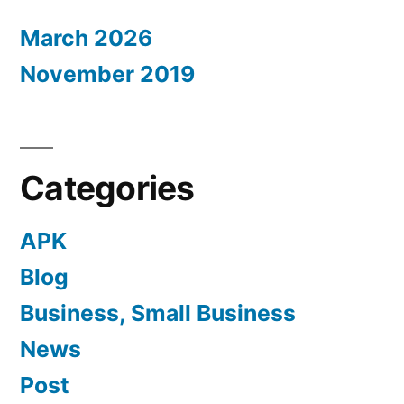
March 2026
November 2019
Categories
APK
Blog
Business, Small Business
News
Post