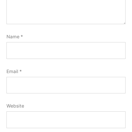
Name
*
Email
*
Website