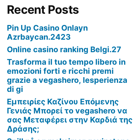
Recent Posts
Pin Up Casino Onlayn
Azrbaycan.2423
Online casino ranking Belgi.27
Trasforma il tuo tempo libero in
emozioni forti e ricchi premi
grazie a vegashero, lesperienza
di gi
Εμπειρίες Καζίνου Επόμενης
Γενιάς Μπορεί το vegashero να
σας Μεταφέρει στην Καρδιά της
Δράσης;