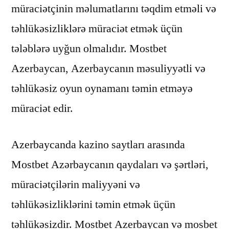
müraciətçinin məlumatlarını təqdim etməli və
təhlükəsizliklərə müraciət etmək üçün
tələblərə uyğun olmalıdır. Mostbet
Azerbaycan, Azerbaycanın məsuliyyətli və
təhlükəsiz oyun oynamanı təmin etməyə
müraciət edir.
Azerbaycanda kazino saytları arasında
Mostbet Azərbaycanın qaydaları və şərtləri,
müraciətçilərin maliyyəni və
təhlükəsizliklərini təmin etmək üçün
təhlükəsizdir. Mostbet Azerbaycan və mosbet