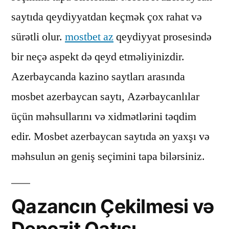
saytıda qeydiyyatdan keçmək çox rahat və
sürətli olur.
mostbet az
qeydiyyat prosesində
bir neçə aspekt də qeyd etməliyinizdir.
Azerbaycanda kazino saytları arasında
mosbet azerbaycan saytı, Azərbaycanlılar
üçün məhsullarını və xidmətlərini təqdim
edir. Mosbet azerbaycan saytıda ən yaxşı və
məhsulun ən geniş seçimini tapa bilərsiniz.
Qazancın Çekilmesi və
Depozit Qatışı