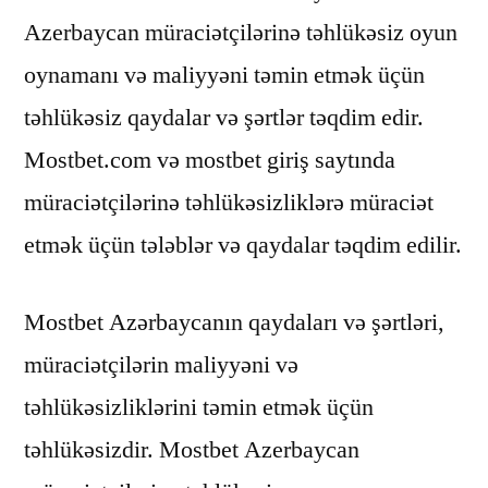
Azerbaycan müraciətçilərinə təhlükəsiz oyun
oynamanı və maliyyəni təmin etmək üçün
təhlükəsiz qaydalar və şərtlər təqdim edir.
Mostbet.com və mostbet giriş saytında
müraciətçilərinə təhlükəsizliklərə müraciət
etmək üçün tələblər və qaydalar təqdim edilir.
Mostbet Azərbaycanın qaydaları və şərtləri,
müraciətçilərin maliyyəni və
təhlükəsizliklərini təmin etmək üçün
təhlükəsizdir. Mostbet Azerbaycan