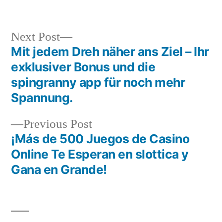
by
in
Next
Next Post
post:
Mit jedem Dreh näher ans Ziel – Ihr
Post
exklusiver Bonus und die
navigation
spingranny app für noch mehr
Spannung.
Previous
Previous Post
post:
¡Más de 500 Juegos de Casino
Online Te Esperan en slottica y
Gana en Grande!