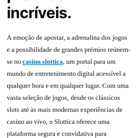
incríveis.
A emoção de apostar, a adrenalina dos jogos
e a possibilidade de grandes prémios reúnem-
se no
casino slottica
, um portal para um
mundo de entretenimento digital acessível a
qualquer hora e em qualquer lugar. Com uma
vasta seleção de jogos, desde os clássicos
slots até às mais modernas experiências de
casino ao vivo, o Slottica oferece uma
plataforma segura e convidativa para