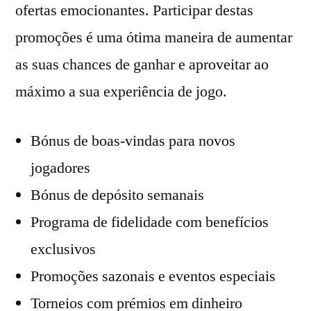
ofertas emocionantes. Participar destas
promoções é uma ótima maneira de aumentar
as suas chances de ganhar e aproveitar ao
máximo a sua experiência de jogo.
Bónus de boas-vindas para novos
jogadores
Bónus de depósito semanais
Programa de fidelidade com benefícios
exclusivos
Promoções sazonais e eventos especiais
Torneios com prémios em dinheiro