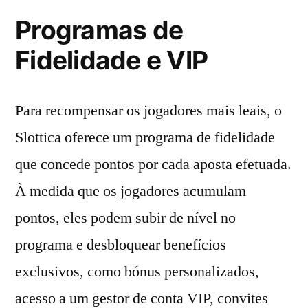
Programas de
Fidelidade e VIP
Para recompensar os jogadores mais leais, o
Slottica oferece um programa de fidelidade
que concede pontos por cada aposta efetuada.
À medida que os jogadores acumulam
pontos, eles podem subir de nível no
programa e desbloquear benefícios
exclusivos, como bónus personalizados,
acesso a um gestor de conta VIP, convites