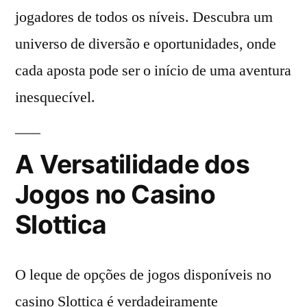
jogadores de todos os níveis. Descubra um
universo de diversão e oportunidades, onde
cada aposta pode ser o início de uma aventura
inesquecível.
A Versatilidade dos
Jogos no Casino
Slottica
O leque de opções de jogos disponíveis no
casino Slottica é verdadeiramente