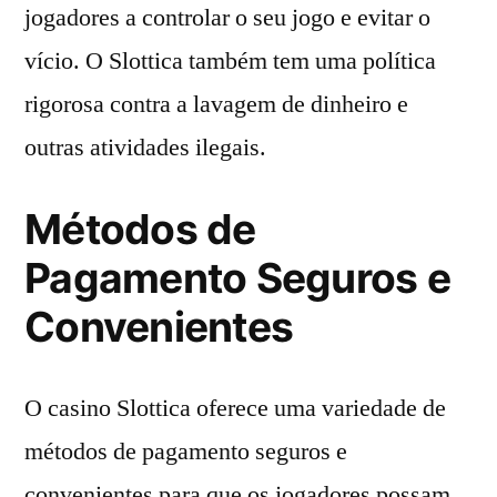
jogadores a controlar o seu jogo e evitar o
vício. O Slottica também tem uma política
rigorosa contra a lavagem de dinheiro e
outras atividades ilegais.
Métodos de
Pagamento Seguros e
Convenientes
O casino Slottica oferece uma variedade de
métodos de pagamento seguros e
convenientes para que os jogadores possam