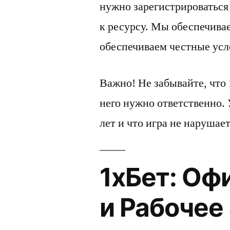
нужно зарегистрироваться
к ресурсу. Мы обеспечива
обеспечиваем честные усл
Важно! Не забывайте, что 
него нужно ответственно. 
лет и что игра не нарушае
1хБет: Оф
и Рабочее