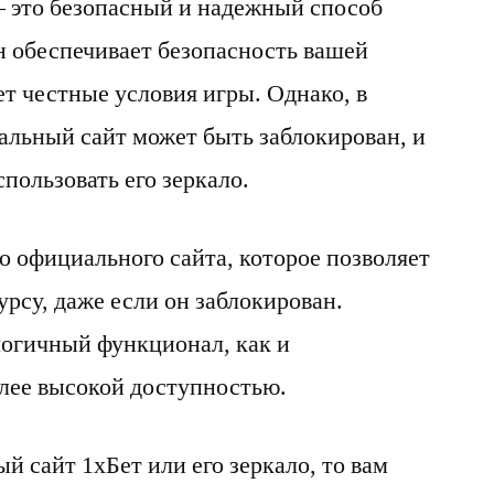
 это безопасный и надежный способ
н обеспечивает безопасность вашей
т честные условия игры. Однако, в
альный сайт может быть заблокирован, и
спользовать его зеркало.
ло официального сайта, которое позволяет
урсу, даже если он заблокирован.
логичный функционал, как и
олее высокой доступностью.
 сайт 1хБет или его зеркало, то вам