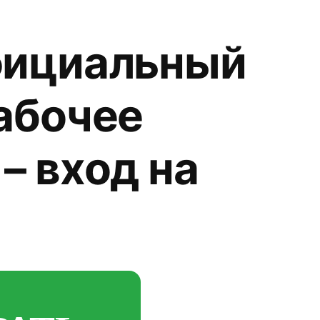
официальный
сайт
фициальный
и
рабочее
зеркало
рабочее
вход
на
– вход на
1хБет.6297