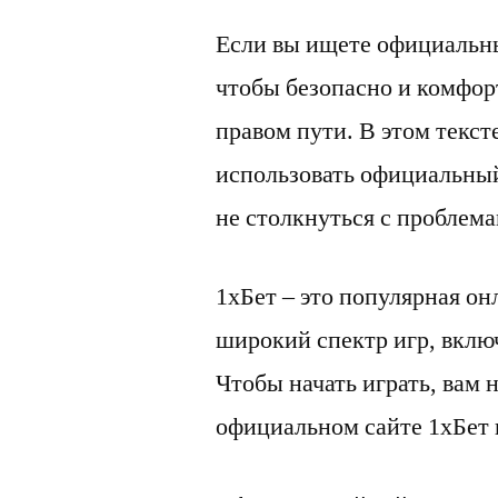
Если вы ищете официальны
чтобы безопасно и комфорт
правом пути. В этом текст
использовать официальный 
не столкнуться с проблема
1хБет – это популярная он
широкий спектр игр, включ
Чтобы начать играть, вам 
официальном сайте 1хБет и