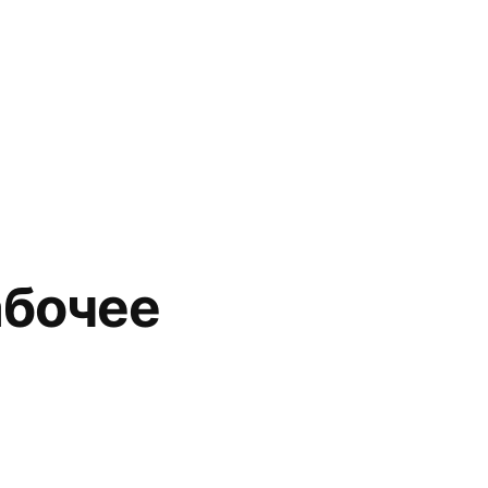
абочее