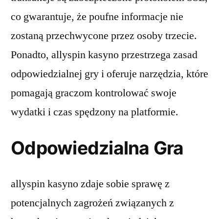
co gwarantuje, że poufne informacje nie
zostaną przechwycone przez osoby trzecie.
Ponadto, allyspin kasyno przestrzega zasad
odpowiedzialnej gry i oferuje narzędzia, które
pomagają graczom kontrolować swoje
wydatki i czas spędzony na platformie.
Odpowiedzialna Gra
allyspin kasyno zdaje sobie sprawę z
potencjalnych zagrożeń związanych z