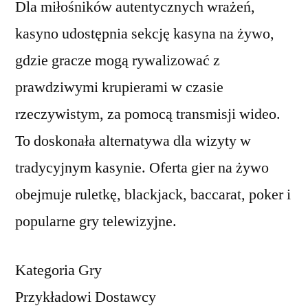
Dla miłośników autentycznych wrażeń,
kasyno udostępnia sekcję kasyna na żywo,
gdzie gracze mogą rywalizować z
prawdziwymi krupierami w czasie
rzeczywistym, za pomocą transmisji wideo.
To doskonała alternatywa dla wizyty w
tradycyjnym kasynie. Oferta gier na żywo
obejmuje ruletkę, blackjack, baccarat, poker i
popularne gry telewizyjne.
Kategoria Gry
Przykładowi Dostawcy