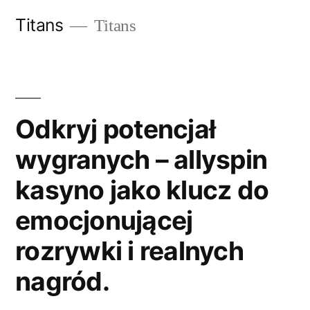
Skip
Titans
Titans
to
content
Odkryj potencjał
wygranych – allyspin
kasyno jako klucz do
emocjonującej
rozrywki i realnych
nagród.