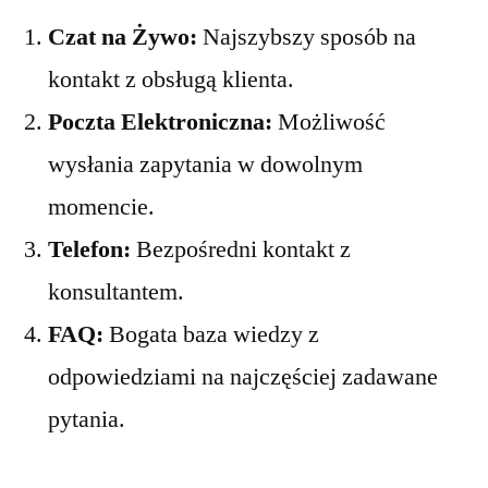
Czat na Żywo:
Najszybszy sposób na
kontakt z obsługą klienta.
Poczta Elektroniczna:
Możliwość
wysłania zapytania w dowolnym
momencie.
Telefon:
Bezpośredni kontakt z
konsultantem.
FAQ:
Bogata baza wiedzy z
odpowiedziami na najczęściej zadawane
pytania.