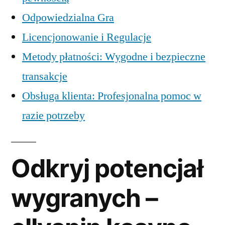
Odpowiedzialna Gra
Licencjonowanie i Regulacje
Metody płatności: Wygodne i bezpieczne
transakcje
Obsługa klienta: Profesjonalna pomoc w
razie potrzeby
Odkryj potencjał
wygranych –