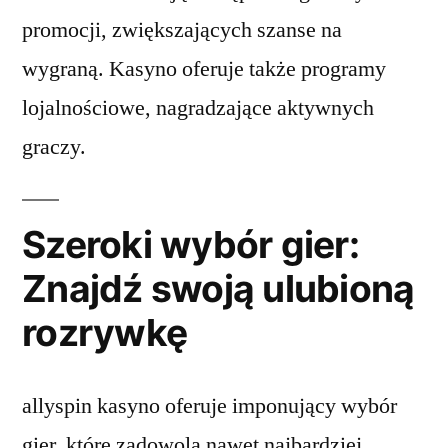
promocji, zwiększających szanse na
wygraną. Kasyno oferuje także programy
lojalnościowe, nagradzające aktywnych
graczy.
Szeroki wybór gier:
Znajdź swoją ulubioną
rozrywkę
allyspin kasyno oferuje imponujący wybór
gier, które zadowolą nawet najbardziej