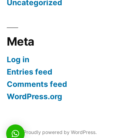
Uncategorized
Meta
Log in
Entries feed
Comments feed
WordPress.org
Titans
,
Proudly powered by WordPress.