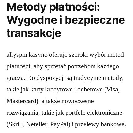
Metody płatności:
Wygodne i bezpieczne
transakcje
allyspin kasyno oferuje szeroki wybór metod
płatności, aby sprostać potrzebom każdego
gracza. Do dyspozycji są tradycyjne metody,
takie jak karty kredytowe i debetowe (Visa,
Mastercard), a także nowoczesne
rozwiązania, takie jak portfele elektroniczne
(Skrill, Neteller, PayPal) i przelewy bankowe.