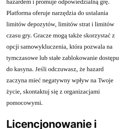
hazardem i promuje odpowiedzialną grę.
Platforma oferuje narzędzia do ustalania
limitów depozytów, limitów strat i limitów
czasu gry. Gracze mogą także skorzystać z
opcji samowykluczenia, która pozwala na
tymczasowe lub stałe zablokowanie dostępu
do kasyna. Jeśli odczuwasz, że hazard
zaczyna mieć negatywny wpływ na Twoje
życie, skontaktuj się z organizacjami
pomocowymi.
Licencjonowanie i