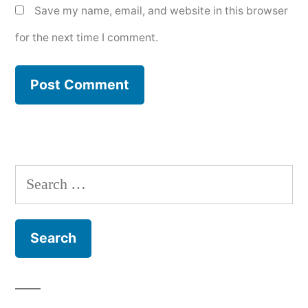
Save my name, email, and website in this browser
for the next time I comment.
Search
for: