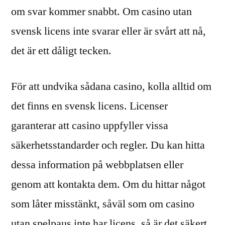
om svar kommer snabbt. Om casino utan
svensk licens inte svarar eller är svårt att nå,
det är ett dåligt tecken.
För att undvika sådana casino, kolla alltid om
det finns en svensk licens. Licenser
garanterar att casino uppfyller vissa
säkerhetsstandarder och regler. Du kan hitta
dessa information på webbplatsen eller
genom att kontakta dem. Om du hittar något
som låter misstänkt, såväl som om casino
utan spelpaus inte har licens, så är det säkert