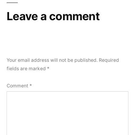
Leave a comment
Your email address will not be published.
Required
fields are marked
*
Comment
*