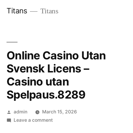
Skip
Titans
Titans
to
content
Online Casino Utan
Svensk Licens –
Casino utan
Spelpaus.8289
Posted
admin
March 15, 2026
by
on
Leave a comment
Online