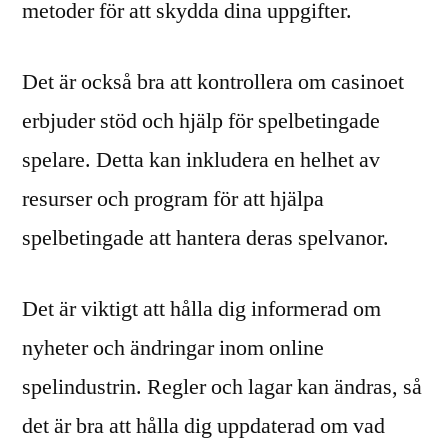
metoder för att skydda dina uppgifter.
Det är också bra att kontrollera om casinoet
erbjuder stöd och hjälp för spelbetingade
spelare. Detta kan inkludera en helhet av
resurser och program för att hjälpa
spelbetingade att hantera deras spelvanor.
Det är viktigt att hålla dig informerad om
nyheter och ändringar inom online
spelindustrin. Regler och lagar kan ändras, så
det är bra att hålla dig uppdaterad om vad