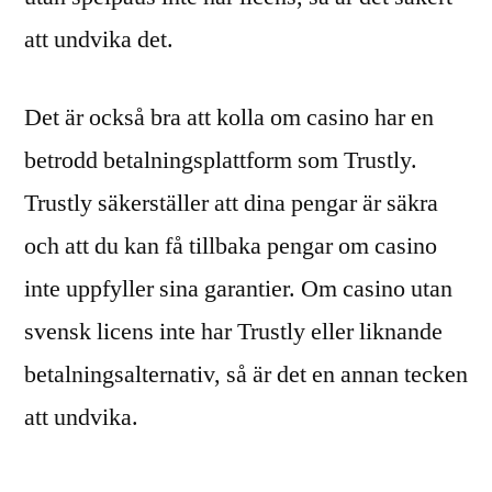
att undvika det.
Det är också bra att kolla om casino har en
betrodd betalningsplattform som Trustly.
Trustly säkerställer att dina pengar är säkra
och att du kan få tillbaka pengar om casino
inte uppfyller sina garantier. Om casino utan
svensk licens inte har Trustly eller liknande
betalningsalternativ, så är det en annan tecken
att undvika.