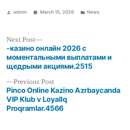
Posted
Posted
admin
March 15, 2026
News
by
in
Next
Next Post
post:
-казино онлайн 2026 с
Post
моментальными выплатами и
navigation
щедрыми акциями.2515
Previous
Previous Post
post:
Pinco Online Kazino Azrbaycanda
VIP Klub v Loyallq
Proqramlar.4566