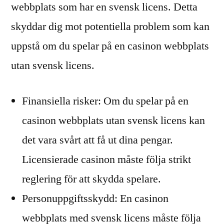
webbplats som har en svensk licens. Detta
skyddar dig mot potentiella problem som kan
uppstå om du spelar på en casinon webbplats
utan svensk licens.
Finansiella risker: Om du spelar på en
casinon webbplats utan svensk licens kan
det vara svårt att få ut dina pengar.
Licensierade casinon måste följa strikt
reglering för att skydda spelare.
Personuppgiftsskydd: En casinon
webbplats med svensk licens måste följa