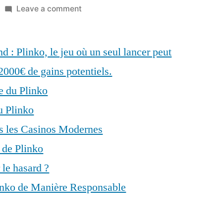
on
Leave a comment
Lexcitation
à
d : Plinko, le jeu où un seul lancer peut
chaque
rebond
2000€ de gains potentiels.
Plinko,
 du Plinko
le
jeu
u Plinko
où
ns les Casinos Modernes
un
 de Plinko
seul
lancer
 le hasard ?
peut
linko de Manière Responsable
transformer
1€
en