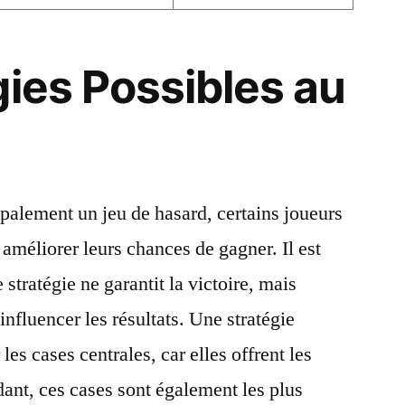
gies Possibles au
ipalement un jeu de hasard, certains joueurs
 améliorer leurs chances de gagner. Il est
stratégie ne garantit la victoire, mais
nfluencer les résultats. Une stratégie
les cases centrales, car elles offrent les
dant, ces cases sont également les plus