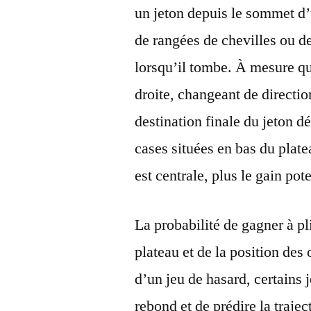
un jeton depuis le sommet d’u
de rangées de chevilles ou de
lorsqu’il tombe. À mesure qu
droite, changeant de directi
destination finale du jeton d
cases situées en bas du plate
est centrale, plus le gain pote
La probabilité de gagner à p
plateau et de la position des
d’un jeu de hasard, certains 
rebond et de prédire la trajec