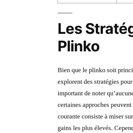
Les Straté
Plinko
Bien que le plinko soit princ
explorent des stratégies pour
important de noter qu’aucune 
certaines approches peuvent i
courante consiste à miser sur 
gains les plus élevés. Cepen