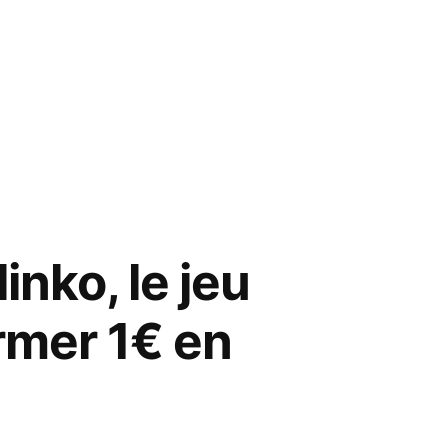
inko, le jeu
rmer 1€ en