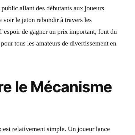
e public allant des débutants aux joueurs
 voir le jeton rebondir à travers les
 l’espoir de gagner un prix important, font du
 pour tous les amateurs de divertissement en
e le Mécanisme
o est relativement simple. Un joueur lance